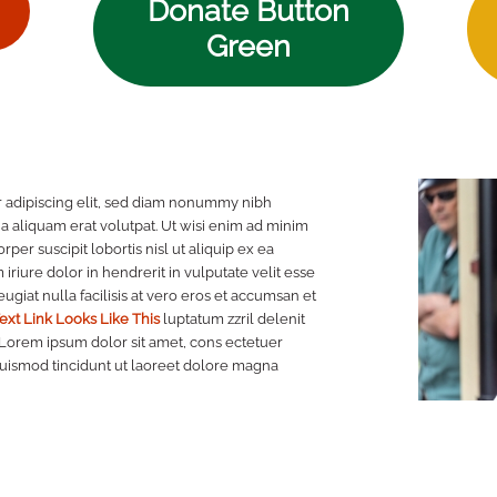
Donate Button
Green
 adipiscing elit, sed diam nonummy nibh
a aliquam erat volutpat. Ut wisi enim ad minim
per suscipit lobortis nisl ut aliquip ex ea
iure dolor in hendrerit in vulputate velit esse
ugiat nulla facilisis at vero eros et accumsan et
ext Link Looks Like This
luptatum zzril delenit
i. Lorem ipsum dolor sit amet, cons ectetuer
uismod tincidunt ut laoreet dolore magna