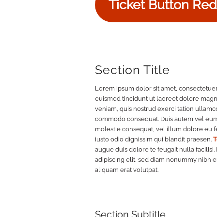
Ticket Button Red
Section Title
Lorem ipsum dolor sit amet, consectetuer
euismod tincidunt ut laoreet dolore magn
veniam, quis nostrud exerci tation ullamcor
commodo consequat. Duis autem vel eum ir
molestie consequat, vel illum dolore eu fe
iusto odio dignissim qui blandit praesen.
T
augue duis dolore te feugait nulla facilis
adipiscing elit, sed diam nonummy nibh e
aliquam erat volutpat.
Section Subtitle