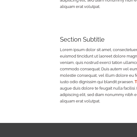
adipiscing elit, sed diam nonummy nibh e
aliquam erat volutpat.
Section Subtitle
Lorem ipsum dolor sit amet, consectetuer
euismod tincidunt ut laoreet dolore magn
veniam, quis nostrud exerci tation ullamcor
commodo consequat. Duis autem vel eum ir
molestie consequat, vel illum dolore eu fe
iusto odio dignissim qui blandit praesen.
T
augue duis dolore te feugait nulla facilis
adipiscing elit, sed diam nonummy nibh e
aliquam erat volutpat.