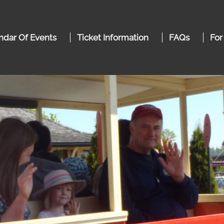
ndar Of Events
Ticket Information
FAQs
For