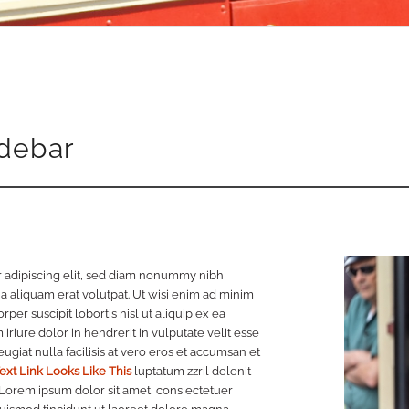
idebar
 adipiscing elit, sed diam nonummy nibh
a aliquam erat volutpat. Ut wisi enim ad minim
per suscipit lobortis nisl ut aliquip ex ea
iure dolor in hendrerit in vulputate velit esse
ugiat nulla facilisis at vero eros et accumsan et
ext Link Looks Like This
luptatum zzril delenit
i. Lorem ipsum dolor sit amet, cons ectetuer