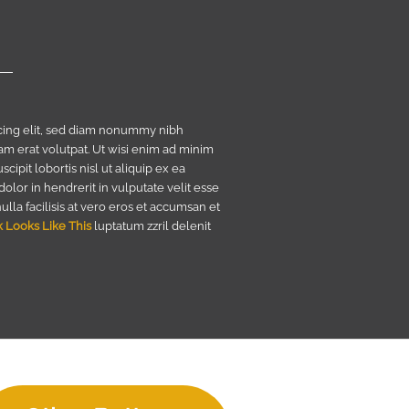
cing elit, sed diam nonummy nibh
m erat volutpat. Ut wisi enim ad minim
ipit lobortis nisl ut aliquip ex ea
or in hendrerit in vulputate velit esse
lla facilisis at vero eros et accumsan et
k Looks Like This
luptatum zzril delenit