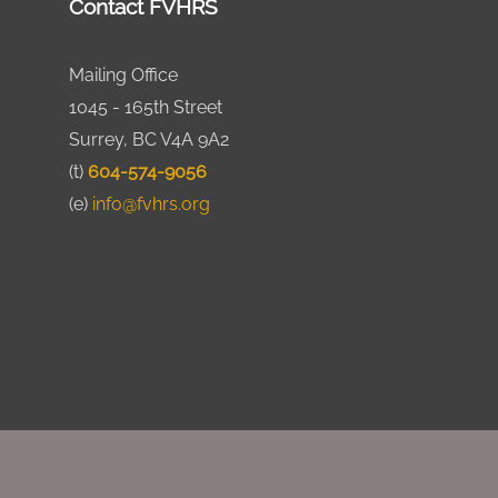
Contact FVHRS
Mailing Office
1045 - 165th Street
Surrey, BC V4A 9A2
(t)
604-574-9056
(e)
info@fvhrs.org