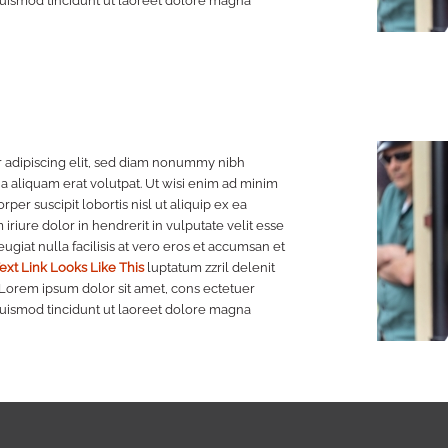
uismod tincidunt ut laoreet dolore magna
 adipiscing elit, sed diam nonummy nibh
a aliquam erat volutpat. Ut wisi enim ad minim
per suscipit lobortis nisl ut aliquip ex ea
iure dolor in hendrerit in vulputate velit esse
ugiat nulla facilisis at vero eros et accumsan et
ext Link Looks Like This
luptatum zzril delenit
i. Lorem ipsum dolor sit amet, cons ectetuer
uismod tincidunt ut laoreet dolore magna